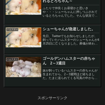
れるとろちゃん～
ふたりで仲良くお昼寝かと思いき
や・・・シューちゃんに押しつぶされて
いるとろちゃんでした。そんな状況でも
気持ちよさそうに寝てるシューちゃん。
マイペースですね。
シューちゃんが急逝しました。
ハムスター
先日、Twitterでもお知らせしましたが、
飼っていたハムスターのシューちゃんが4
月25日に亡くなりました。葬儀が終わ
り、落ち着いたのでそのことを記録して
おきます。生々しい話が多いので、苦手
な方は閲覧をお控えください。シューち
ゴールデンハムスターの赤ちゃ
ゃんの体調が急...
ハムスター
ん 2～3週目
妹が飼っているハムスターの赤ちゃんが
生まれてから、2～3週間ほど経ちまし
た。たまに送られてくる写真の中から何
枚かご紹介します。↑こちらは生まれてか
ら1週間後くらいの赤ちゃん。ほんとに細
い産毛みたいなのが生えてきたようで
す。ピンク色でまだまだ...
スポンサーリンク