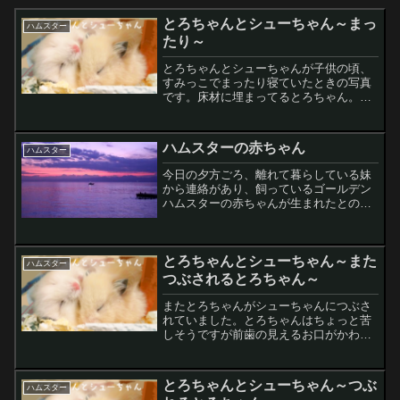
とろちゃんとシューちゃん～まっ
ハムスター
たり～
とろちゃんとシューちゃんが子供の頃、
すみっこでまったり寝ていたときの写真
です。床材に埋まってるとろちゃん。そ
の横でだら～んと寝ているシューちゃ
ん。可愛くて癒されます・・・。(´ω｀*)
ハムスターの赤ちゃん
ハムスター
今日の夕方ごろ、離れて暮らしている妹
から連絡があり、飼っているゴールデン
ハムスターの赤ちゃんが生まれたとのこ
と！！母ハムが巣にいない時にこっそり
赤ちゃんハムの写真を撮ったそうです。
思ったよりたくさんいる！！見える範囲
とろちゃんとシューちゃん～また
で数えたところ、7匹生ま...
ハムスター
つぶされるとろちゃん～
またとろちゃんがシューちゃんにつぶさ
れていました。とろちゃんはちょっと苦
しそうですが前歯の見えるお口がかわい
い・・・シューちゃんはやっぱり気持ち
よさそうに寝てますね。
とろちゃんとシューちゃん～つぶ
ハムスター