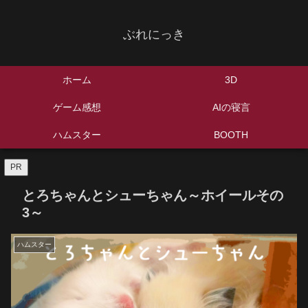
ぶれにっき
ホーム
3D
ゲーム感想
AIの寝言
ハムスター
BOOTH
PR
とろちゃんとシューちゃん～ホイールその
3～
ハムスター