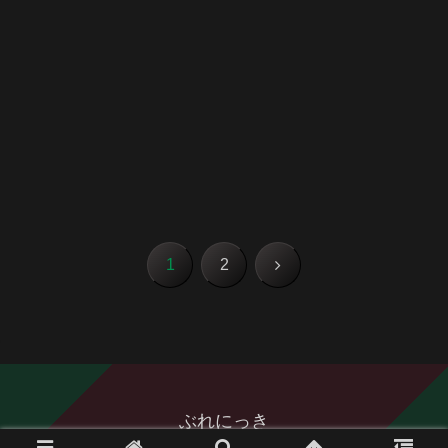
次
1
2
へ
ぶれにっき