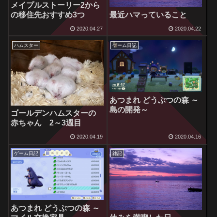
メイプルストーリー2から
の移住先おすすめ3つ
最近ハマっていること
2020.04.27
2020.04.22
ハムスター
ゲーム日記
あつまれ どうぶつの森 ～
島の開発～
ゴールデンハムスターの
赤ちゃん 2～3週目
2020.04.19
2020.04.16
ゲーム日記
雑記
あつまれ どうぶつの森 ～