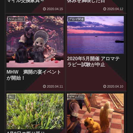
マイル交換家具～
休みを満喫した日
2020.04.15
2020.04.12
ゲーム日記
アロマ関連
2020年5月開催 アロマテ
ラピー試験が中止
MHW 満開の宴イベント
が開始！
2020.04.11
2020.04.10
雑記
ゲーム日記