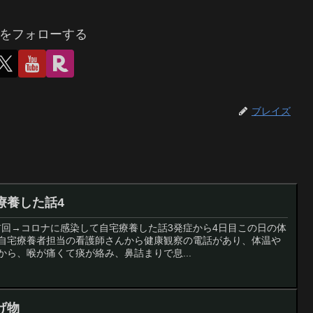
をフォローする
ブレイズ
療養した話4
前回→コロナに感染して自宅療養した話3発症から4日目この日の体
に自宅療養者担当の看護師さんから健康観察の電話があり、体温や
から、喉が痛くて痰が絡み、鼻詰まりで息...
げ物