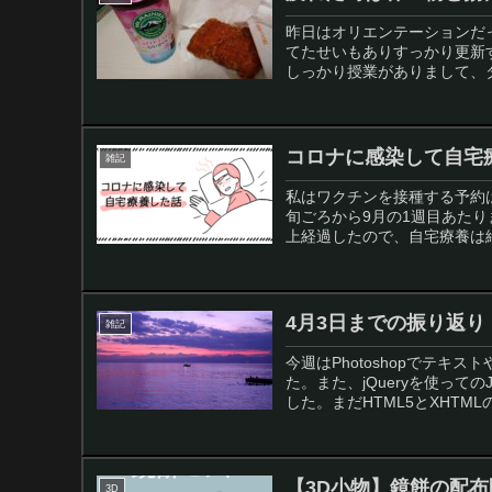
昨日はオリエンテーションだ
てたせいもありすっかり更新す
しっかり授業がありまして、タ
コロナに感染して自宅
雑記
私はワクチンを接種する予約
旬ごろから9月の1週目あた
上経過したので、自宅療養は終
4月3日までの振り返り
雑記
今週はPhotoshopでテ
た。また、jQueryを使っての
した。まだHTML5とXHTML
【3D小物】鏡餅の配布
3D