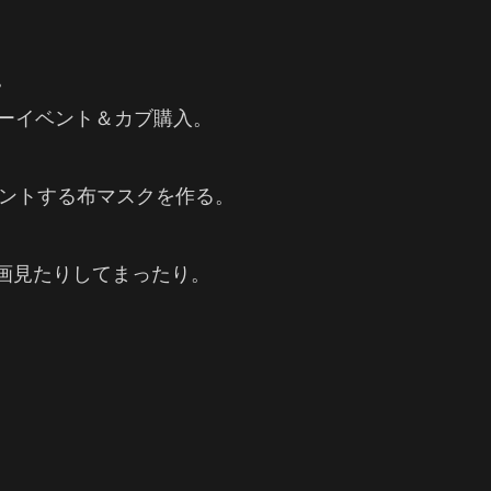
。
。
ターイベント＆カブ購入。
ゼントする布マスクを作る。
画見たりしてまったり。