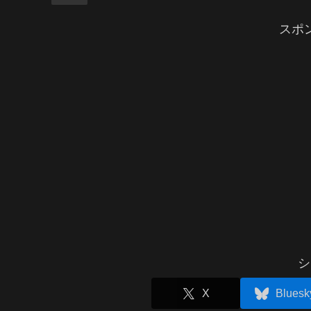
スポ
シ
X
Bluesk