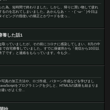
った為、短時間で終わりました。しかし、帰りに買い物して疲れ
るのを忘れてしまいました。あかんなあ・・・(´･ω･｀)今日は
イピングの指使いの矯正とかワードを使っ...
療養した話1
は取っていましたが、その前にコロナに感染してしまい、8月の中
りまで自宅療養していました。すでに保健所から「発症から10日以
了です」と連絡をもらっています。今も少...
キストや写真の加工方法や、ロゴ作成、パターン作成などを学びまし
JavaScriptをプログラミングを少しと、HTML5の講座も始まりま
の違いがよく分...
開始