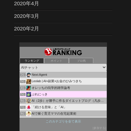
2020年4月
2020年3月
2020年2月
ランキング
ポイント
ブロ画
ChatGPTとの会話ログを公開するブログ
1位
Next Agent
2位
Leolab | AI×副業×お金のひみつきち
3位
オレッちの衒学的雑学論考
4位
ぶれにっき
5位
AI（2歩）が勝手に作るダイエットブログ（凡歩の）
6位
「続ける意味」と「AI」
7位
AIで稼ぐ育児ママの在宅起業術
8位
淀の河岸に揺れる菊花
9位
このカテゴリを全て表示
初心者のAI英会話アプリのおすすめと評判
10位
参加する