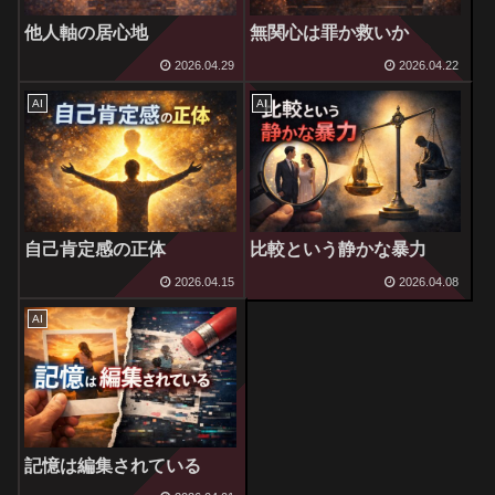
他人軸の居心地
無関心は罪か救いか
2026.04.29
2026.04.22
AI
AI
自己肯定感の正体
比較という静かな暴力
2026.04.15
2026.04.08
AI
記憶は編集されている