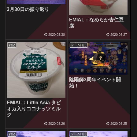
3月30日の振り返り
EMIAL：なめらか杏仁豆
腐
2020.03.30
2020.03.27
雑記
ゲーム日記
陰陽師3周年イベント開
始！
EMIAL：Little Asia タピ
オカ入りココナッツミル
ク
2020.03.26
2020.03.25
雑記
ゲーム日記