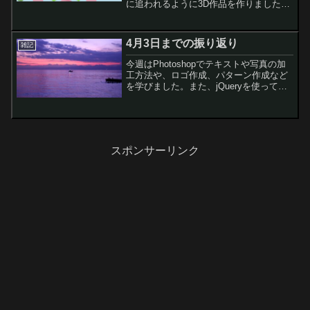
に追われるように3D作品を作りました。
先延ばし癖というか、色々な考え事とか
やりたい事がとっ散らかってまして。3D
制作に集中できないんですねえ。（スレ
4月3日までの振り返り
雑記
スパ2のせい）それ...
今週はPhotoshopでテキストや写真の加
工方法や、ロゴ作成、パターン作成など
を学びました。また、jQueryを使っての
JavaScriptをプログラミングを少しと、
HTML5の講座も始まりました。まだ
HTML5とXHTMLの違いがよく分...
スポンサーリンク