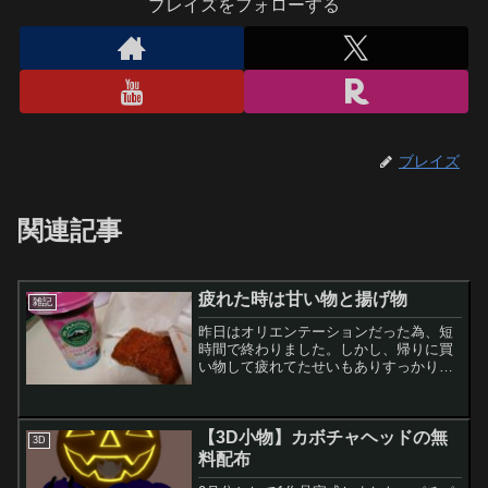
ブレイズをフォローする
ブレイズ
関連記事
疲れた時は甘い物と揚げ物
雑記
昨日はオリエンテーションだった為、短
時間で終わりました。しかし、帰りに買
い物して疲れてたせいもありすっかり更
新するのを忘れてしまいました。あかん
なあ・・・(´･ω･｀)今日はしっかり授業
がありまして、タイピングの指使いの矯
【3D小物】カボチャヘッドの無
正とかワードを使っ...
3D
料配布