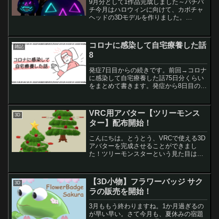
9月分として1作品完成しました～パチパ
チ今月はハロウィンに向けて、カボチャ
ヘッドの3Dモデルを作りました。
BOOTHにて無料配布中ですので、是非見
てもらえると嬉しいです！【無料】カボ
チャヘッド // Pumpkin Head来月は何を
コロナに感染して自宅療養した話
雑記
作りま...
8
発症7日目からの続きです。前回→コロナ
に感染して自宅療養した話75日分くらい
をまとめて書きます。発症から8日目の体
温や症状 7時30分：37℃・酸素98％9時
30分：アネトン服用。14時：36.9℃・酸
素98％19時：36.8℃・酸素99％...
VRC用アバター【ツリーモンス
3D
ター】配布開始！
こんにちは。とうとう、VRCで使える3D
アバターを完成させることができまし
た！ツリーモンスターという見た目はク
リスマスツリーのアバターですｗよかっ
たら是非、見てもらえるととても嬉しい
です！今のところは無料配布を続ける予
【3D小物】フラワーバッジ サク
3D
定です。【無料】ツリー...
ラの販売を開始！
3月ももう終わりますね。1か月過ぎるの
が早い早い。さて今月も、夏休みの宿題