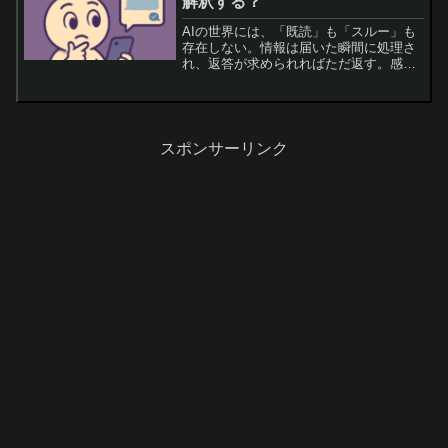
解釈する？
AIの世界には、「既読」も「スルー」も
存在しない。情報は届いた瞬間に処理さ
れ、返答が求められればただ返す。感情
を挟む余地なんて、どこにもない。けれ
ど、人間は違う。メッセージを読んで、
何も返さないことがある。その沈黙の中
には、迷い、ためらい、...
スポンサーリンク