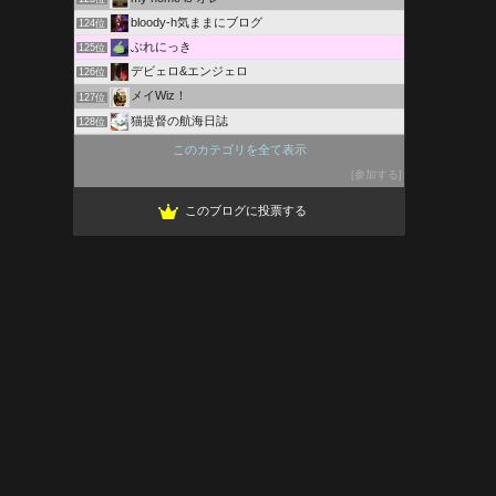
bloody-h気ままにブログ
124位
ぶれにっき
125位
デビェロ&エンジェロ
126位
メイWiz！
127位
猫提督の航海日誌
128位
れんつのゲーム語り部屋
129位
このカテゴリを全て表示
オムマルのマイクラ日記+g
130位
参加する
スイケンの日常じじい
131位
このブログに投票する
ラブライブ！スクフェス攻略サイト〜スクフェス速報.com〜
132位