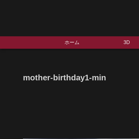
ホーム
3D
mother-birthday1-min