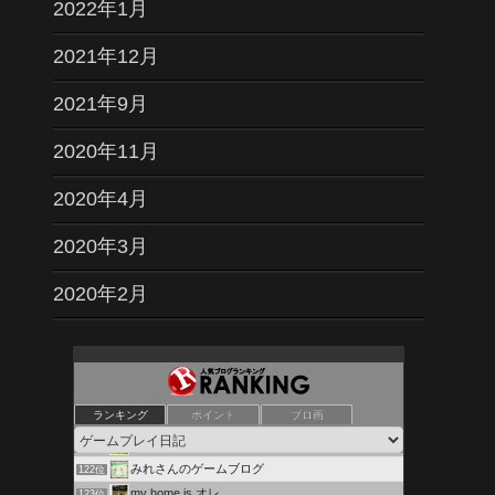
2022年1月
2021年12月
2021年9月
2020年11月
2020年4月
2020年3月
2020年2月
500Internal blog Error
118位
「DORA麻雀」 遊びながらお小遣い稼ぎ！
119位
ランキング
ポイント
ブロ画
うずみび
120位
GAME view!
121位
みれさんのゲームブログ
122位
my home is オレ
123位