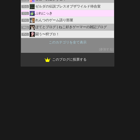
ゼルダの伝説ブレスオブザワイルド待合室
31位
ぶれにっき
32位
れんつのゲーム語り部屋
33位
ぽてとブログ | ねこ好きゲーマーの雑記ブログ
34位
闘う〜狩ブロ！
35位
Toma BLo
36位
このカテゴリを全て表示
即座の恋人
37位
参加する
好きをお勧め、興味をお報せ（ebiosブログ）
38位
このブログに投票する
10-HAKの自由帳
39位