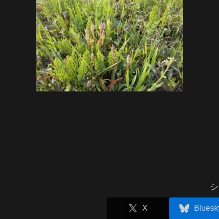
シ
X
Bluesk