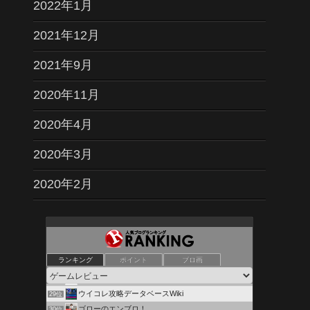
2022年1月
2021年12月
2021年9月
2020年11月
2020年4月
2020年3月
2020年2月
Till the End of Game
25位
ゲームまとめLoading
26位
ランキング
ポイント
ブロ画
ゲームニュース情報まとめ
27位
50歳から始めるアニメ漫画ゲームなど
28位
ウイコレ攻略データベースWiki
29位
ゴローのエンブロ！
30位