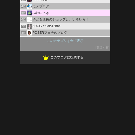
モデブログ
4位
ぶれにっき
5位
子ども店長のショップと、いろいろ！
6位
3DCG studio128bit
7位
POSERフェチのブログ
8位
Maya初心者Q&A 〜よくある疑問と解決方法、CG学習〜
9位
このカテゴリを全て表示
パースソフトを使って住宅をつくる
10位
参加する
日本のテクスチャ素材画像集
11位
このブログに投票する
CG作ってゲームして生きてます。
12位
株式会社 JOE ROW
13位
tenpa's blog
14位
すたじお・くろす！＋（ブログ版）
15位