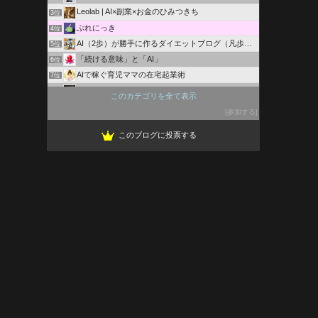
Leolab | AI×副業×お金のひみつきち
3位
ぶれにっき
4位
AI（2歩）が勝手に作るダイエットブログ（凡歩の）
5位
「続ける意味」と「AI」
6位
AIで稼ぐ育児ママの在宅起業術
7位
淀の河岸に揺れる菊花
8位
このカテゴリを全て表示
初心者のAI英会話アプリのおすすめと評判
9位
参加する
何か面白いことない？
10位
このブログに投票する
AIライフハックラボ
11位
美斉津AI推し活ラボ
12位
SNS×AI戦略家
13位
ねこのAI研究所
14位
ミツカルAI 学び
15位