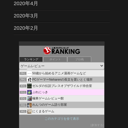
2020年4月
2020年3月
2020年2月
PC周辺機器とかPCゲームとか
24位
いつか刺されるおとめのブログ
25位
ランキング
ポイント
ブロ画
Till the End of Game
26位
ゲームまとめLoading
27位
50歳から始めるアニメ漫画ゲームなど
28位
PCゲーマーNeharenの長文を置いとく場所
29位
ゼルダの伝説ブレスオブザワイルド待合室
30位
ぶれにっき
31位
極東ゲームレビュー館
32位
れんつのゲーム語り部屋
33位
にくまるゲーム
34位
Galgame Utopia
35位
このカテゴリを全て表示
闘う〜狩ブロ！
36位
参加する