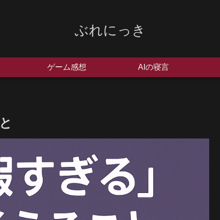
ぶれにっき
ゲーム感想
AIの寝言
こと