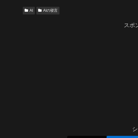
AI
AIの寝言
スポ
シ