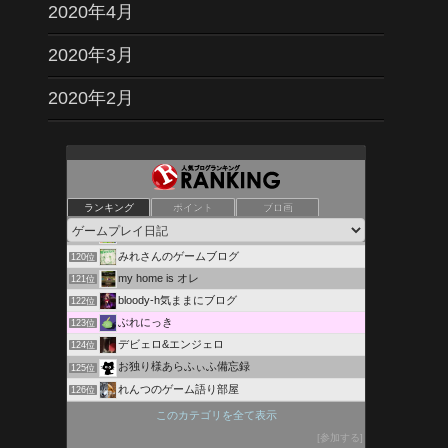
2020年4月
2020年3月
2020年2月
500Internal blog Error
116位
うずみび
117位
ランキング
ポイント
ブロ画
「DORA麻雀」 遊びながらお小遣い稼ぎ！
118位
GAME view!
119位
みれさんのゲームブログ
120位
my home is オレ
121位
bloody-h気ままにブログ
122位
ぶれにっき
123位
デビェロ&エンジェロ
124位
お独り様あらふぃふ備忘録
125位
れんつのゲーム語り部屋
126位
オムマルのマイクラ日記+g
127位
このカテゴリを全て表示
スイケンの日常じじい
128位
参加する