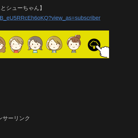
んとシューちゃん】
3gB_eU5RRcEh6oKQ?view_as=subscriber
ンサーリンク