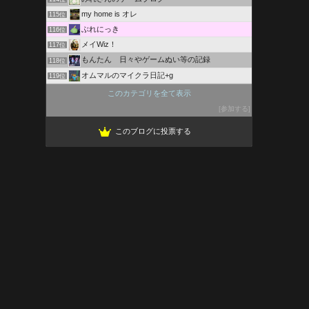
my home is オレ
115位
ぶれにっき
116位
メイWiz！
117位
もんたん 日々やゲームぬい等の記録
118位
オムマルのマイクラ日記+g
119位
スイケンの日常じじい
120位
このカテゴリを全て表示
ラブライブ！スクフェス攻略サイト〜スクフェス速報.com〜
121位
参加する
リクの日常
122位
このブログに投票する
ゲーム業界の片隅で
123位