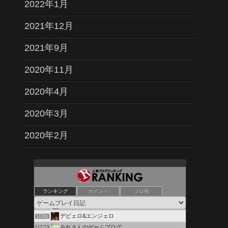
2022年1月
2021年12月
2021年9月
2020年11月
2020年4月
2020年3月
2020年2月
不思議町日誌
109位
廃人ゲーマーが素人ブロガーにクラスチェンジしたそうです。
110位
ランキング
ポイント
ブロ画
500Internal blog Error
111位
「DORA麻雀」 遊びながらお小遣い稼ぎ！
112位
デビェロ&エンジェロ
113位
みれさんのゲームブログ
114位