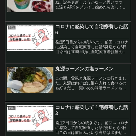
ね。記事更新しようかなーと思いつつ、
友達とARKをプレイし始めたら楽しくて
つい忘れてしまいました。それはそう
と、週末にゲームしながら飲む酒はうま
いですなあ～・本搾りのスウィーティー
コロナに感染して自宅療養した話
＆洋なし→スウィーティ...
雑記
6
発症5日目からの続きです。前回→コロナ
に感染して自宅療養した話5発症から6日
目今日は10時半頃に自宅療養者担当の看
護師さんから健康観察の電話があり、体
温や症状を伝えました。そして、昼過ぎ
頃に置き配にてオキシメーターと体温計
丸源ラーメンの塩ラーメン
雑記
が届きました。症状...
この間、父親と丸源ラーメンに行きまし
た。丸源は肉そばに酢を入れて食べるの
も好きだし、濃いめの味噌ラーメンも好
きだし、醤油ラーメンもうまいし、鉄板
で焼く香ばしいチャーハンも餃子もから
あげも好きです。本当になんでもうまい
コロナに感染して自宅療養した話
んですが、やっぱ磯海苔塩...
雑記
3
発症2日目からの続きです。前回→コロナ
に感染して自宅療養した話2発症から3日
目この日は前日みたいな高熱は出ません