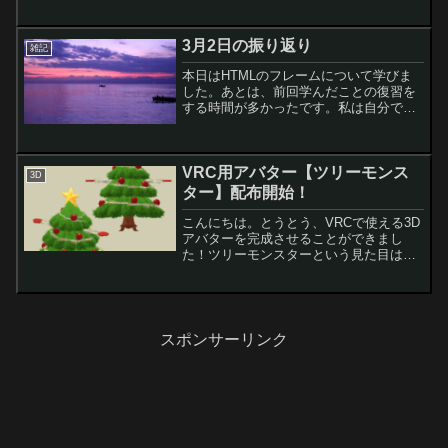
でしたが、それでも38℃台まで上がって
体がだるかったです。喉の違和感は痛み
に変わり、咳も出始めました。しかし、
3月2日の振り返り
雑記
病院で処方されたの...
本日はHTMLのフレームについて学びま
した。あとは、前回学んだことの復習を
する時間が多かったです。私は自分で使
える車を持っていないので、転車で移動
するんですが、今日は風が強かったせい
か駐輪場に停めておいた自転車が倒れて
VRC用アバター【ツリーモンス
いたんです。それで自転...
3D
ター】配布開始！
こんにちは。とうとう、VRCで使える3D
アバターを完成させることができまし
た！ツリーモンスターという見た目はク
リスマスツリーのアバターですｗよかっ
たら是非、見てもらえるととても嬉しい
です！今のところは無料配布を続ける予
定です。【無料】ツリー...
スポンサーリンク