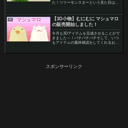
た！ツリーモンスターという見た目はク
リスマスツリーのアバターですｗよかっ
たら是非、見てもらえるととても嬉しい
です！今のところは無料配布を続ける予
【3D小物】むにむに マシュマロ
3D
定です。【無料】ツリー...
の販売開始しました！
今月も3Dアイテムを完成させることがで
きました～！パチパチパチそして、いつ
もアイテムの最終確認をしてくれるお友
達には頭が上がりません。今回は、VRC
内でむにむに触って遊べる動物モチーフ
のマシュマロスクイーズを作りました。
さらに、アバター用だ...
スポンサーリンク