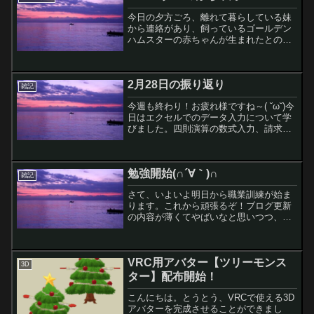
み、鼻詰まりで息...
今日の夕方ごろ、離れて暮らしている妹
から連絡があり、飼っているゴールデン
ハムスターの赤ちゃんが生まれたとのこ
と！！母ハムが巣にいない時にこっそり
赤ちゃんハムの写真を撮ったそうです。
思ったよりたくさんいる！！見える範囲
2月28日の振り返り
で数えたところ、7匹生ま...
雑記
今週も終わり！お疲れ様ですね～( ˘ω˘)今
日はエクセルでのデータ入力について学
びました。四則演算の数式入力、請求書
作成などです。エクセルは以前の仕事で
多少使っていたので、ワードよりは親し
みがあります。そしてタイピングは相変
勉強開始(∩´∀｀)∩
わらずですが、ち...
雑記
さて、いよいよ明日から職業訓練が始ま
ります。これから頑張るぞ！ブログ更新
の内容が薄くてやばいなと思いつつ、雑
記だからまあよしとしましょう。自分も
いい年だけども、明日が楽しみで眠れな
いかもしれない・・・。おやすみなさい(
VRC用アバター【ツリーモンス
˘ω˘)
3D
ター】配布開始！
こんにちは。とうとう、VRCで使える3D
アバターを完成させることができまし