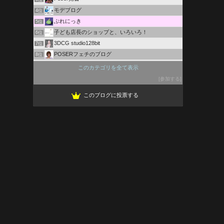
モデブログ
4位
ぶれにっき
5位
子ども店長のショップと、いろいろ！
6位
3DCG studio128bit
7位
POSERフェチのブログ
8位
Maya初心者Q&A 〜よくある疑問と解決方法、CG学習〜
9位
このカテゴリを全て表示
パースソフトを使って住宅をつくる
10位
参加する
日本のテクスチャ素材画像集
11位
このブログに投票する
CG作ってゲームして生きてます。
12位
株式会社 JOE ROW
13位
tenpa's blog
14位
すたじお・くろす！＋（ブログ版）
15位