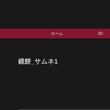
ホーム
3D
鏡餅_サムネ1