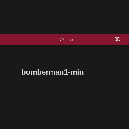
ホーム
3D
bomberman1-min