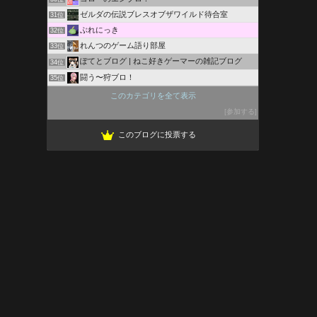
ゼルダの伝説ブレスオブザワイルド待合室
31位
ぶれにっき
32位
れんつのゲーム語り部屋
33位
ぽてとブログ | ねこ好きゲーマーの雑記ブログ
34位
闘う〜狩ブロ！
35位
Toma BLo
36位
このカテゴリを全て表示
即座の恋人
37位
参加する
好きをお勧め、興味をお報せ（ebiosブログ）
38位
このブログに投票する
10-HAKの自由帳
39位