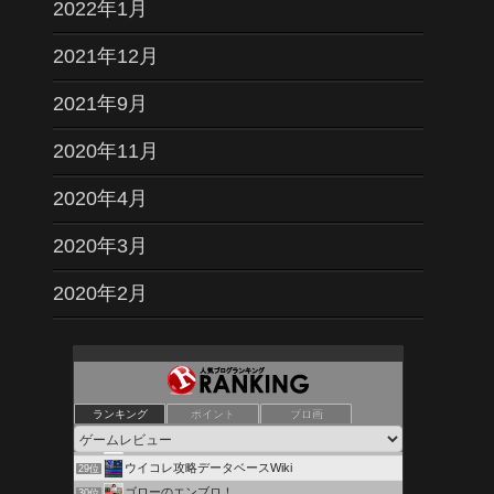
2022年1月
2021年12月
2021年9月
2020年11月
2020年4月
2020年3月
2020年2月
Till the End of Game
25位
ゲームまとめLoading
26位
ランキング
ポイント
ブロ画
ゲームニュース情報まとめ
27位
50歳から始めるアニメ漫画ゲームなど
28位
ウイコレ攻略データベースWiki
29位
ゴローのエンブロ！
30位