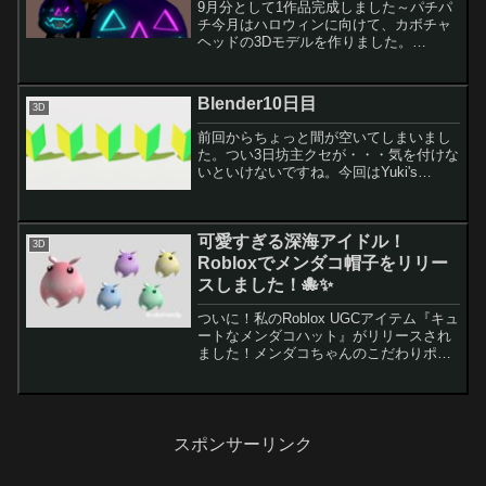
9月分として1作品完成しました～パチパ
チ今月はハロウィンに向けて、カボチャ
ヘッドの3Dモデルを作りました。
BOOTHにて無料配布中ですので、是非見
てもらえると嬉しいです！【無料】カボ
チャヘッド // Pumpkin Head来月は何を
Blender10日目
3D
作りま...
前回からちょっと間が空いてしまいまし
た。つい3日坊主クセが・・・気を付けな
いといけないですね。今回はYuki's
blender schoolさんの動画でマテリアルに
ついて勉強しました。【超初心者向け】
マテリアルでいろんな星を作ってみよ
可愛すぎる深海アイドル！
う！...
3D
Robloxでメンダコ帽子をリリー
スしました！🐙✨
ついに！私のRoblox UGCアイテム『キュ
ートなメンダコハット』がリリースされ
ました！メンダコちゃんのこだわりポイ
ント耳の角度おめめの位置足のやわらか
さ、細さ、このメンダコ感テクスチャ
（一部AIを使っています）カラーバリエ
ーション紹介現...
スポンサーリンク