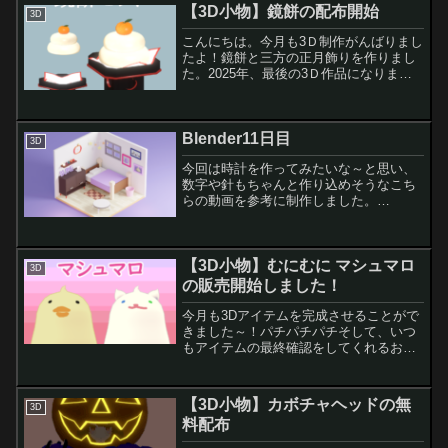
【3D小物】鏡餅の配布開始
3D
こんにちは。今月も3Ｄ制作がんばりまし
たよ！鏡餅と三方の正月飾りを作りまし
た。2025年、最後の3Ｄ作品になりま
す。配布zipには、鏡餅と三方（台座）が
くっついているものと、鏡餅のみ、三方
のみの3Dモデルを同梱しました。VRCの
Blender11日目
自分のワール...
3D
今回は時計を作ってみたいな～と思い、
数字や針もちゃんと作り込めそうなこち
らの動画を参考に制作しました。
【blender モデリング】時計の作り方
（ゆっくりボイス）Eevee最初にこちら
をレンダリングしてみました。カラーの
【3D小物】むにむに マシュマロ
粗さを高めに設定し...
3D
の販売開始しました！
今月も3Dアイテムを完成させることがで
きました～！パチパチパチそして、いつ
もアイテムの最終確認をしてくれるお友
達には頭が上がりません。今回は、VRC
内でむにむに触って遊べる動物モチーフ
のマシュマロスクイーズを作りました。
【3D小物】カボチャヘッドの無
3D
さらに、アバター用だ...
料配布